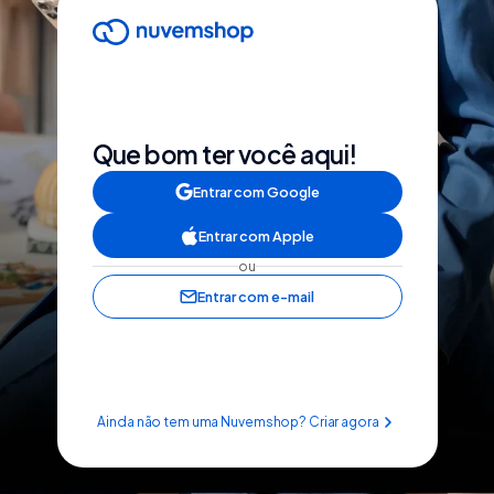
Que bom ter você aqui!
Entrar com Google
Entrar com Apple
ou
Entrar com e-mail
Ainda não tem uma Nuvemshop? Criar agora